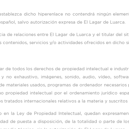
 establezca dicho hiperenlace no contendrá ningún elemen
español, salvo autorización expresa de
El Lagar de Luarca
.
ncia de relaciones entre
El Lagar de Luarca
y el titular del s
 contenidos, servicios y/o actividades ofrecidos en dicho si
lar de todos los derechos de propiedad intelectual e industr
 y no exhaustivo, imágenes, sonido, audio, vídeo, softwa
n de materiales usados, programas de ordenador necesarios
o propiedad intelectual por el ordenamiento jurídico españ
tratados internacionales relativos a la materia y suscritos
o en la Ley de Propiedad Intelectual, quedan expresament
idad de puesta a disposición, de la totalidad o parte de l