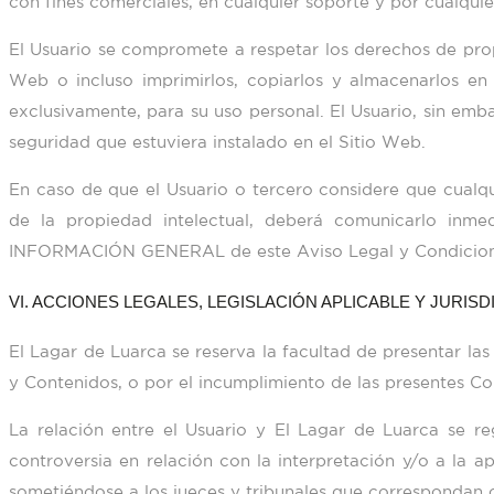
con fines comerciales, en cualquier soporte y por cualquie
El Usuario se compromete a respetar los derechos de prop
Web o incluso imprimirlos, copiarlos y almacenarlos en
exclusivamente, para su uso personal. El Usuario, sin emba
seguridad que estuviera instalado en el Sitio Web.
En caso de que el Usuario o tercero considere que cualq
de la propiedad intelectual, deberá comunicarlo inm
INFORMACIÓN GENERAL de este Aviso Legal y Condicione
VI. ACCIONES LEGALES, LEGISLACIÓN APLICABLE Y JURISD
El Lagar de Luarca
se reserva la facultad de presentar las
y Contenidos, o por el incumplimiento de las presentes Co
La relación entre el Usuario y
El Lagar de Luarca
se reg
controversia en relación con la interpretación y/o a la ap
sometiéndose a los jueces y tribunales que correspondan