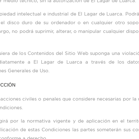
r medio técnico, sin la autorización de
El Lagar de Luarca
.
iedad intelectual e industrial de
El Lagar de Luarca
. Podrá
 el disco duro de su ordenador o en cualquier otro sopo
rgo, no podrá suprimir, alterar, o manipular cualquier disp
uiera de los Contenidos del Sitio Web suponga una violaci
ediatamente a
El Lagar de Luarca
a través de los dato
s Generales de Uso.
ICCIÓN
 acciones civiles o penales que considere necesarias por la 
ndiciones.
irá por la normativa vigente y de aplicación en el territ
licación de estas Condiciones las partes someterán sus conf
 conforme a derecho.