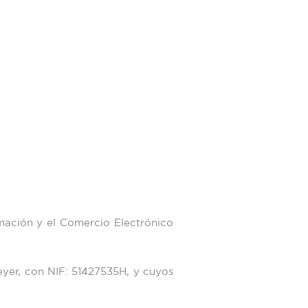
mación y el Comercio Electrónico
eyer
, con NIF:
51427535H
, y cuyos