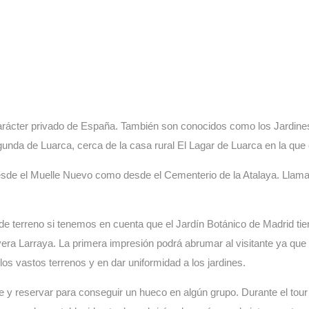
FONTE BAIXA
arácter privado de España. También son conocidos como los Jardines 
gunda de Luarca, cerca de la casa rural El Lagar de Luarca en la qu
 desde el Muelle Nuevo como desde el Cementerio de la Atalaya. Llam
de terreno si tenemos en cuenta que el Jardín Botánico de Madrid ti
ivera Larraya. La primera impresión podrá abrumar al visitante ya que
os vastos terrenos y en dar uniformidad a los jardines.
y reservar para conseguir un hueco en algún grupo. Durante el tour