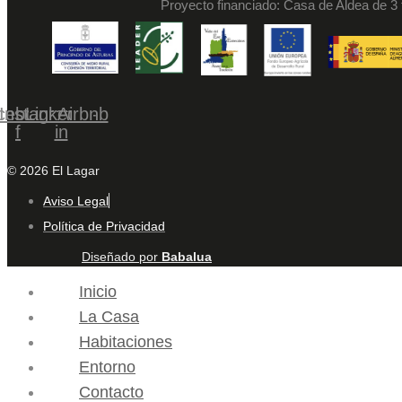
Proyecto financiado: Casa de Aldea de 3 
cebook-
Instagram
Linkedin-
Airbnb
f
in
© 2026 El Lagar
Aviso Legal
Política de Privacidad
Diseñado por
Babalua
Inicio
La Casa
Habitaciones
Entorno
Contacto