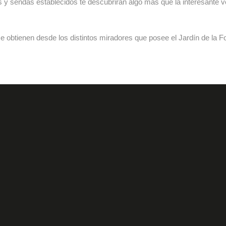
 y sendas establecidos te descubrirán algo más que la interesante ve
se obtienen desde los distintos miradores que posee el Jardín de la F