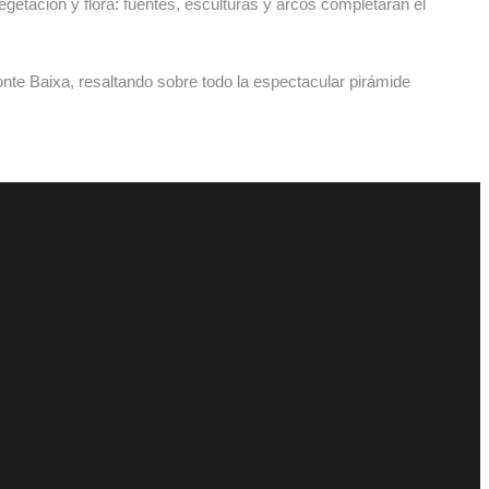
getación y flora: fuentes, esculturas y arcos completarán el
onte Baixa, resaltando sobre todo la espectacular pirámide