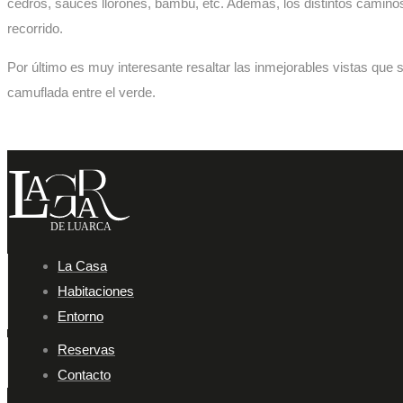
cedros, sauces llorones, bambú, etc. Además, los distintos caminos
recorrido.
Por último es muy interesante resaltar las inmejorables vistas que 
camuflada entre el verde.
La Casa
Habitaciones
Entorno
Reservas
Contacto